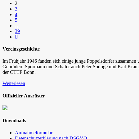
2
3
4
5
…
39
Vereinsgeschichte
Im Frühjahr 1946 fanden sich einige junge Poppelsdorfer zusammen un
Gebrüdern Spormann und Schäfer auch Peter Sodoge und Karl Krautwi
der CTTF Bonn.
Weiterlesen
Offizieller Ausrüster
Downloads
Aufnahmeformular
Datenschutzerklärung nach DSGVO