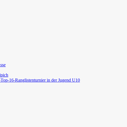
asse
lpich
op-16-Ranglistenturnier in der Jugend U10