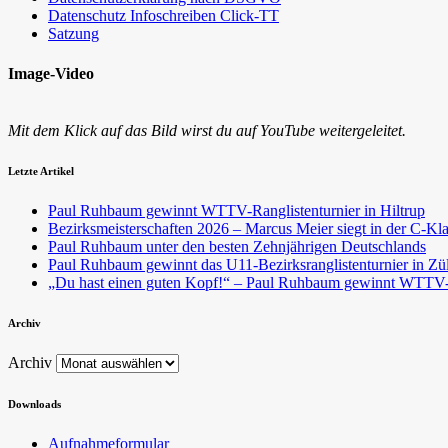
Datenschutz Infoschreiben Click-TT
Satzung
Image-Video
Mit dem Klick auf das Bild wirst du auf YouTube weitergeleitet.
Letzte Artikel
Paul Ruhbaum gewinnt WTTV-Ranglistenturnier in Hiltrup
Bezirksmeisterschaften 2026 – Marcus Meier siegt in der C-Kl
Paul Ruhbaum unter den besten Zehnjährigen Deutschlands
Paul Ruhbaum gewinnt das U11-Bezirksranglistenturnier in Zü
„Du hast einen guten Kopf!“ – Paul Ruhbaum gewinnt WTTV-T
Archiv
Archiv
Downloads
Aufnahmeformular