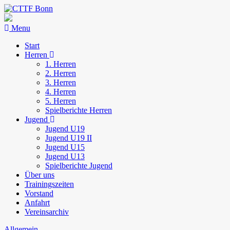
Menu
Start
Herren
1. Herren
2. Herren
3. Herren
4. Herren
5. Herren
Spielberichte Herren
Jugend
Jugend U19
Jugend U19 II
Jugend U15
Jugend U13
Spielberichte Jugend
Über uns
Trainingszeiten
Vorstand
Anfahrt
Vereinsarchiv
Allgemein