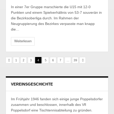
In einer 7er Gruppe marschierte die U15 mit 12-0
Punkten und einem Spielverhältnis von 53-7 souverän in
die Bezirksoberliga durch. Im Rahmen der
Neugruppierung des Bezirkes verpasste man knapp
die…
Weiterlesen
1
2
3
4
5
6
7
…
39
VEREINSGESCHICHTE
Im Frühjahr 1946 fanden sich einige junge Poppelsdorfer
zusammen und beschlossen, innerhalb des Vfl
Poppelsdorf eine Tischtennisabteilung zu gründen.