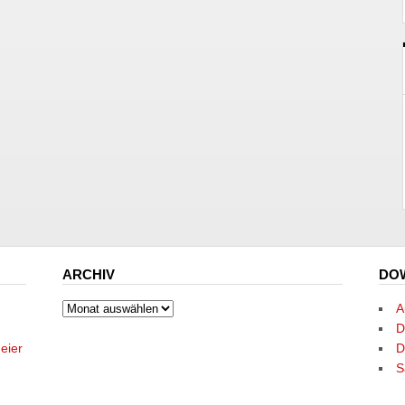
ARCHIV
DO
Archiv
A
D
eier
D
S