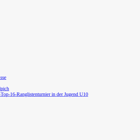
asse
lpich
op-16-Ranglistenturnier in der Jugend U10