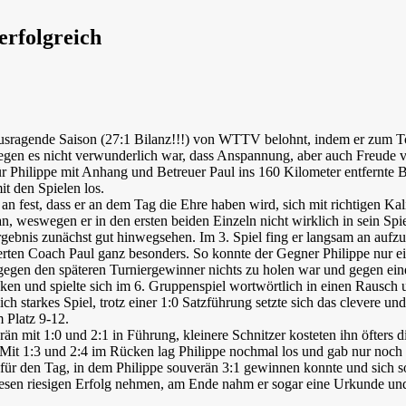
rfolgreich
ausragende Saison (27:1 Bilanz!!!) von WTTV belohnt, indem er zum To
swegen es nicht verwunderlich war, dass Anspannung, aber auch Freude
für Philippe mit Anhang und Betreuer Paul ins 160 Kilometer entfernt
t den Spielen los.
n fest, dass er an dem Tag die Ehre haben wird, sich mit richtigen Ka
, weswegen er in den ersten beiden Einzeln nicht wirklich in sein Sp
rgebnis zunächst gut hinwegsehen. Im 3. Spiel fing er langsam an aufz
rten Coach Paul ganz besonders. So konnte der Gegner Philippe nur ei
 gegen den späteren Turniergewinner nichts zu holen war und gegen ei
ken und spielte sich im 6. Gruppenspiel wortwörtlich in einen Rausch u
h starkes Spiel, trotz einer 1:0 Satzführung setzte sich das clevere un
 Platz 9-12.
än mit 1:0 und 2:1 in Führung, kleinere Schnitzer kosteten ihn öfters
: Mit 1:3 und 2:4 im Rücken lag Philippe nochmal los und gab nur noch
l für den Tag, in dem Philippe souverän 3:1 gewinnen konnte und sich so
esen riesigen Erfolg nehmen, am Ende nahm er sogar eine Urkunde und e