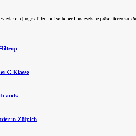
l wieder ein junges Talent auf so hoher Landesebene präsentieren zu kön
Hiltrup
der C-Klasse
chlands
ier in Zülpich