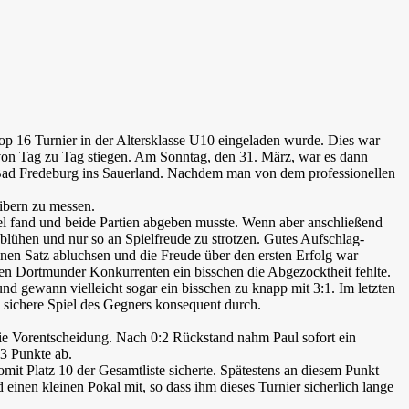
p 16 Turnier in der Altersklasse U10 eingeladen wurde. Dies war
 von Tag zu Tag stiegen. Am Sonntag, den 31. März, war es dann
e Bad Fredeburg ins Sauerland. Nachdem man von dem professionellen
libern zu messen.
iel fand und beide Partien abgeben musste. Wenn aber anschließend
ublühen und nur so an Spielfreude zu strotzen. Gutes Aufschlag-
nen Satz abluchsen und die Freude über den ersten Erfolg war
nen Dortmunder Konkurrenten ein bisschen die Abgezocktheit fehlte.
nd gewann vielleicht sogar ein bisschen zu knapp mit 3:1. Im letzten
d sichere Spiel des Gegners konsequent durch.
 die Vorentscheidung. Nach 0:2 Rückstand nahm Paul sofort ein
 3 Punkte ab.
mit Platz 10 der Gesamtliste sicherte. Spätestens an diesem Punkt
inen kleinen Pokal mit, so dass ihm dieses Turnier sicherlich lange