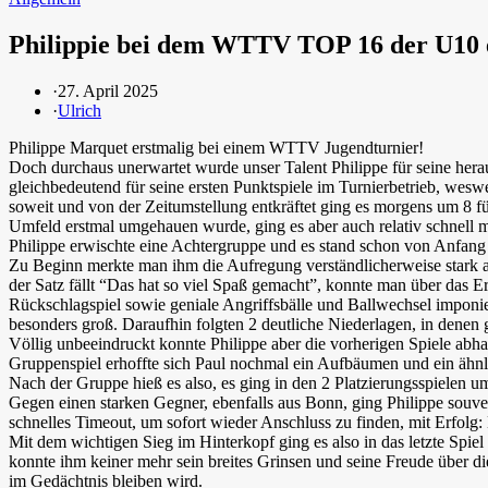
Philippie bei dem WTTV TOP 16 der U10 e
·
27. April 2025
·
Ulrich
Philippe Marquet erstmalig bei einem WTTV Jugendturnier!
Doch durchaus unerwartet wurde unser Talent Philippe für seine her
gleichbedeutend für seine ersten Punktspiele im Turnierbetrieb, we
soweit und von der Zeitumstellung entkräftet ging es morgens um 8 
Umfeld erstmal umgehauen wurde, ging es aber auch relativ schnell mi
Philippe erwischte eine Achtergruppe und es stand schon von Anfang a
Zu Beginn merkte man ihm die Aufregung verständlicherweise stark an
der Satz fällt “Das hat so viel Spaß gemacht”, konnte man über das E
Rückschlagspiel sowie geniale Angriffsbälle und Ballwechsel imponie
besonders groß. Daraufhin folgten 2 deutliche Niederlagen, in denen
Völlig unbeeindruckt konnte Philippe aber die vorherigen Spiele abha
Gruppenspiel erhoffte sich Paul nochmal ein Aufbäumen und ein ähnlic
Nach der Gruppe hieß es also, es ging in den 2 Platzierungsspielen um
Gegen einen starken Gegner, ebenfalls aus Bonn, ging Philippe souver
schnelles Timeout, um sofort wieder Anschluss zu finden, mit Erfolg
Mit dem wichtigen Sieg im Hinterkopf ging es also in das letzte Spie
konnte ihm keiner mehr sein breites Grinsen und seine Freude über di
im Gedächtnis bleiben wird.