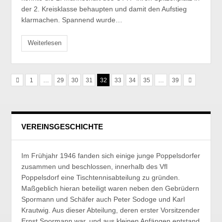
der 2. Kreisklasse behaupten und damit den Aufstieg
klarmachen. Spannend wurde…
Weiterlesen
1
…
29
30
31
32
33
34
35
…
39
VEREINSGESCHICHTE
Im Frühjahr 1946 fanden sich einige junge Poppelsdorfer
zusammen und beschlossen, innerhalb des Vfl
Poppelsdorf eine Tischtennisabteilung zu gründen.
Maßgeblich hieran beteiligt waren neben den Gebrüdern
Spormann und Schäfer auch Peter Sodoge und Karl
Krautwig. Aus dieser Abteilung, deren erster Vorsitzender
Ernst Spormann war, und aus kleinen Anfängen entstand