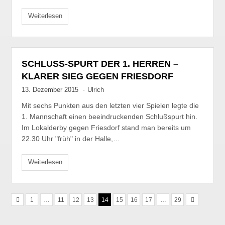
Weiterlesen
SCHLUSS-SPURT DER 1. HERREN – K
LARER SIEG GEGEN FRIESDORF
13. Dezember 2015
·
Ulrich
Mit sechs Punkten aus den letzten vier Spielen legte die
1. Mannschaft einen beeindruckenden Schlußspurt hin.
Im Lokalderby gegen Friesdorf stand man bereits um
22.30 Uhr "früh" in der Halle,…
Weiterlesen
1
…
11
12
13
14
15
16
17
…
29