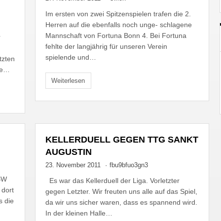
Im ersten von zwei Spitzenspielen trafen die 2.
Herren auf die ebenfalls noch unge- schlagene
Mannschaft von Fortuna Bonn 4. Bei Fortuna
r
fehlte der langjährig für unseren Verein
spielende und…
tzten
ce…
Weiterlesen
KELLERDUELL GEGEN TTG SANKT
AUGUSTIN
23. November 2011
·
fbu9bfuo3gn3
 BW
Es war das Kellerduell der Liga. Vorletzter
 dort
gegen Letzter. Wir freuten uns alle auf das Spiel,
s die
da wir uns sicher waren, dass es spannend wird.
In der kleinen Halle…