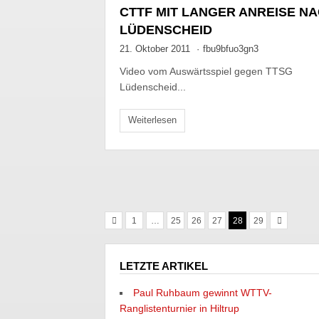
CTTF MIT LANGER ANREISE N
LÜDENSCHEID
21. Oktober 2011
·
fbu9bfuo3gn3
Video vom Auswärtsspiel gegen TTSG
Lüdenscheid...
Weiterlesen
1
…
25
26
27
28
29
LETZTE ARTIKEL
Paul Ruhbaum gewinnt WTTV-
Ranglistenturnier in Hiltrup