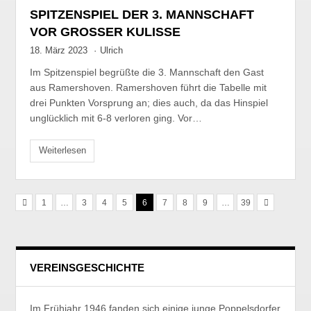
SPITZENSPIEL DER 3. MANNSCHAFT
VOR GROSSER KULISSE
18. März 2023
·
Ulrich
Im Spitzenspiel begrüßte die 3. Mannschaft den Gast
aus Ramershoven. Ramershoven führt die Tabelle mit
drei Punkten Vorsprung an; dies auch, da das Hinspiel
unglücklich mit 6-8 verloren ging. Vor…
Weiterlesen
1
…
3
4
5
6
7
8
9
…
39
VEREINSGESCHICHTE
Im Frühjahr 1946 fanden sich einige junge Poppelsdorfer