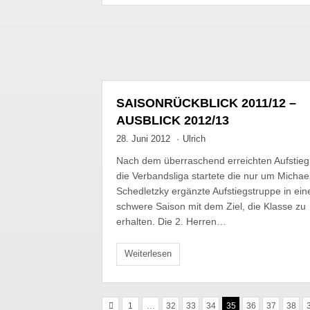
SAISONRÜCKBLICK 2011/12 –
AUSBLICK 2012/13
28. Juni 2012
·
Ulrich
Nach dem überraschend erreichten Aufstieg
die Verbandsliga startete die nur um Michae
Schedletzky ergänzte Aufstiegstruppe in ein
schwere Saison mit dem Ziel, die Klasse zu
erhalten. Die 2. Herren…
Weiterlesen
1
…
32
33
34
35
36
37
38