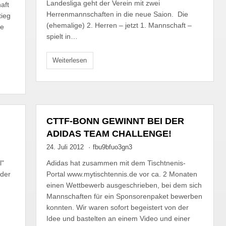
Landesliga geht der Verein mit zwei
aft
Herrenmannschaften in die neue Saion. Die
tieg
(ehemalige) 2. Herren – jetzt 1. Mannschaft –
te
spielt in…
Weiterlesen
CTTF-BONN GEWINNT BEI DER
ADIDAS TEAM CHALLENGE!
24. Juli 2012
·
fbu9bfuo3gn3
l"
Adidas hat zusammen mit dem Tischtnenis-
 der
Portal www.mytischtennis.de vor ca. 2 Monaten
einen Wettbewerb ausgeschrieben, bei dem sich
Mannschaften für ein Sponsorenpaket bewerben
konnten. Wir waren sofort begeistert von der
Idee und bastelten an einem Video und einer