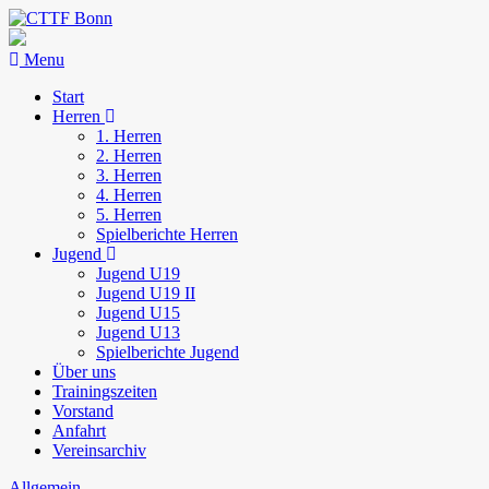
Menu
Start
Herren
1. Herren
2. Herren
3. Herren
4. Herren
5. Herren
Spielberichte Herren
Jugend
Jugend U19
Jugend U19 II
Jugend U15
Jugend U13
Spielberichte Jugend
Über uns
Trainingszeiten
Vorstand
Anfahrt
Vereinsarchiv
Allgemein