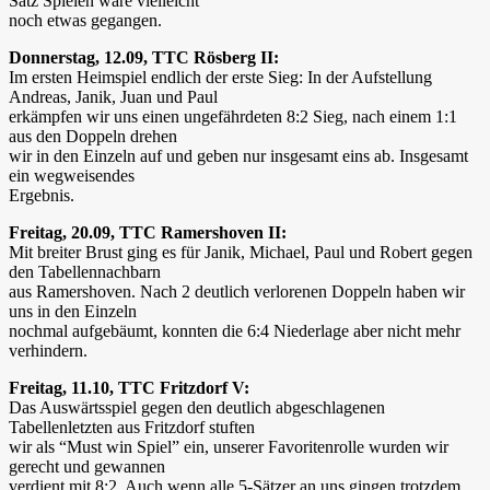
Satz Spielen wäre vielleicht
noch etwas gegangen.
Donnerstag, 12.09, TTC Rösberg II:
Im ersten Heimspiel endlich der erste Sieg: In der Aufstellung
Andreas, Janik, Juan und Paul
erkämpfen wir uns einen ungefährdeten 8:2 Sieg, nach einem 1:1
aus den Doppeln drehen
wir in den Einzeln auf und geben nur insgesamt eins ab. Insgesamt
ein wegweisendes
Ergebnis.
Freitag, 20.09, TTC Ramershoven II:
Mit breiter Brust ging es für Janik, Michael, Paul und Robert gegen
den Tabellennachbarn
aus Ramershoven. Nach 2 deutlich verlorenen Doppeln haben wir
uns in den Einzeln
nochmal aufgebäumt, konnten die 6:4 Niederlage aber nicht mehr
verhindern.
Freitag, 11.10, TTC Fritzdorf V:
Das Auswärtsspiel gegen den deutlich abgeschlagenen
Tabellenletzten aus Fritzdorf stuften
wir als “Must win Spiel” ein, unserer Favoritenrolle wurden wir
gerecht und gewannen
verdient mit 8:2. Auch wenn alle 5-Sätzer an uns gingen trotzdem