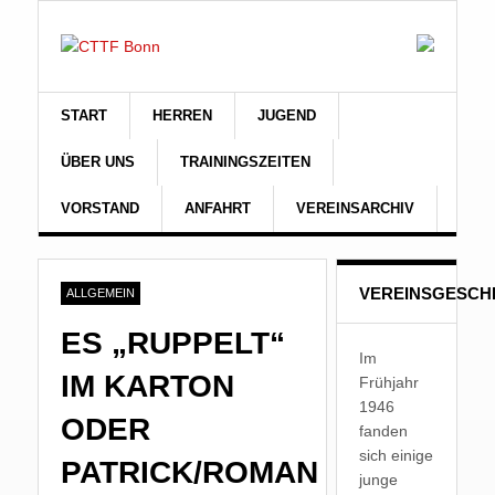
START
HERREN
JUGEND
ÜBER UNS
TRAININGSZEITEN
VORSTAND
ANFAHRT
VEREINSARCHIV
VEREINSGESCH
ALLGEMEIN
ES „RUPPELT“
Im
IM KARTON
Frühjahr
1946
ODER
fanden
sich einige
PATRICK/ROMAN
junge