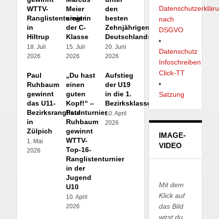
Datenschutzerklär
WTTV-
Meier
den
Ranglistenturnier
siegt in
besten
nach
in
der C-
Zehnjährigen
DSGVO
Hiltrup
Klasse
Deutschlands
18. Juli
15. Juli
20. Juni
Datenschutz
2026
2026
2026
Infoschreiben
Click-TT
Paul
„Du hast
Aufstieg
Ruhbaum
einen
der U19
gewinnt
guten
in die 1.
Satzung
das U11-
Kopf!“ –
Bezirksklasse!
Bezirksranglistenturnier
Paul
10. April
in
Ruhbaum
2026
Zülpich
gewinnt
IMAGE-
WTTV-
1. Mai
VIDEO
Top-16-
2026
Ranglistenturnier
in der
Jugend
Mit dem
U10
Klick auf
10. April
das Bild
2026
wirst du