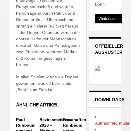
unterwegs…) stellten die
Bonn.
Rumpfmannschaft und wurden
hervorragend durch Patrick und
Weiterlesen
Roman ergänzt. Überraschend
sprang ein klarer 8-2 Sieg heraus
– der Gegner Odendorf wird in der
oberen Hälfte der Mannschaften
erwartet. Matze und Patrick gaben
OFFIZIELLER
zwei Punkte ab, während Markus
AUSRÜSTER
und Roman ungeschlagen
blieben.
In allen Spielen wurde die Doppel
gewonnen, was oft bereits die
„Bank“ zum Sieg ist.
DOWNLOADS
ÄHNLICHE ARTIKEL
Paul
Bezirksmeisterschaften
Paul
Aufnahmeformular
Ruhbaum
2026 –
Ruhbaum
gewinnt
Marcus
unter