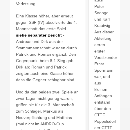
auch
Verletzung.
Peter
Sodoge
Eine Klasse höher, aber erneut
und Karl
gegen SSF (IV) absolvierte die 4.
Krautwig.
Mannschaft das erste Spiel –
Aus dieser
siehe separater Bericht
-.
Abteilung,
Andreas und Dirk aus der
deren
Stammmannschaft wurden durch
erster
Patrick und Roman ergänzt. Den
Vorsitzender
Gegenpunkt beim 8-1 Sieg gab
Ernst
Dirk ab; Roman und Patrick
Spormann
zeigten auch eine Klasse höher,
war, und
dass die Gegner schlagbar sind.
aus
kleinen
Und da den beiden zwei Spiele an
Anfängen
zwei Tagen nicht genug waren,
entstand
griffen sie für die 3. Mannschaft
über den
zum Schläger. Markus als
CTTF
Neuverpflichtung und Matthias
Poppelsdorf
(mal nicht im ANDRO-Cup
der CTTF