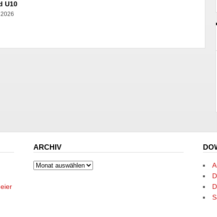
d U10
l 2026
ARCHIV
DO
Archiv
A
D
eier
D
S