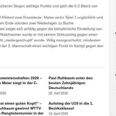
 sicheren Siegen wichtige Punkte und glich die 0-2 Bilanz von
linkert zwei Ersatzleute. Matze verlor Spiel 1 unglücklich und
r am Ende standen zwei Niederlagen zu Buche.
te zeigte sich anfällig gegen die kämpferische Einstellung von
. Matchwinner wurde er mit seinem Schlusssieg gegen einen
cht „niedergeschupft“ wurde. Völlig nassgeschwitzt, mindesten
iel der 2. Mannschaft einen wichtigen Punkt im Kampf gegen den
smeisterschaften 2026 –
Paul Ruhbaum unter den
 Meier siegt in der C-
besten Zehnjährigen
e
Deutschlands
 2026
20. Juni 2026
st einen guten Kopf!“ –
Aufstieg der U19 in die 1.
Ruhbaum gewinnt WTTV-
Bezirksklasse!
-Ranglistenturnier in der
10. April 2026