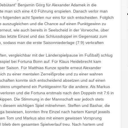
 „Debütant“ Benjamin Görg für Alexander Adamek in die
te man sich eine 4:0 Führung erspielen. Danach verlor man
folgenden acht Spielen nur eins für sich entscheiden. Folglich
ie auszugleichen und die Chance auf einen Punktgewinn zu
rneut, wie auch bereits in Seelscheid in der Vorwoche, über
 das letzte Einzel und das Schlussdoppel im Gegensatz zum
en, sodass man die erste Saisonniederlage (7:9) verkraften
ten, vergleichbar mit der Länderspielpause im Fußball) schlug
spiel bei Fortuna Bonn auf. Für Klaus Heidebrecht kam
ser Saison. Für Matthias Kunze spielte erneut Alexander
 sich zu einer mentalen Zerreißprobe und zu einer wahren
chaften konnte sich entscheidend absetzen und auf einen
istens umgehend ein Punktgewinn für die andere. Als Markus
 verloren und die Fortuna erstmals nach den Doppeln mit 7:6 in
kippen. Die Stimmung in der Mannschaft war jedoch stets
in diesem wichtigen Spiel mitnehmen. Steffen und Bashar, die
liga bewiesen, konnten Ihre Einzel nach hartem Kampf jeweils
ngen Tom und Markus also mit einem gewissen Vorsprung
l blieb dem gesamten Spielverlauf treu. Nach hartem und