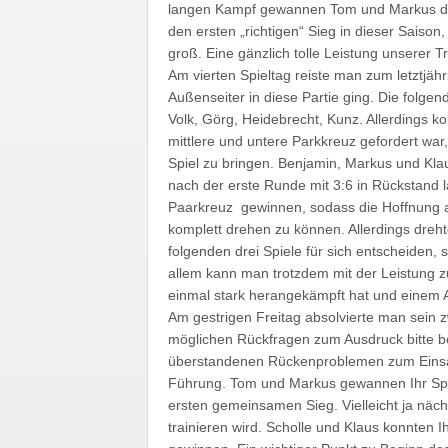
langen Kampf gewannen Tom und Markus das
den ersten „richtigen“ Sieg in dieser Saiso
groß. Eine gänzlich tolle Leistung unserer 
Am vierten Spieltag reiste man zum letztjäh
Außenseiter in diese Partie ging. Die folge
Volk, Görg, Heidebrecht, Kunz. Allerdings k
mittlere und untere Parkkreuz gefordert war
Spiel zu bringen. Benjamin, Markus und Klaus
nach der erste Runde mit 3:6 in Rückstand 
Paarkreuz gewinnen, sodass die Hoffnung auf
komplett drehen zu können. Allerdings dre
folgenden drei Spiele für sich entscheiden,
allem kann man trotzdem mit der Leistung zu
einmal stark herangekämpft hat und einem A
Am gestrigen Freitag absolvierte man sein 
möglichen Rückfragen zum Ausdruck bitte b
überstandenen Rückenproblemen zum Einsatz
Führung. Tom und Markus gewannen Ihr Spiel
ersten gemeinsamen Sieg. Vielleicht ja n
trainieren wird. Scholle und Klaus konnten 