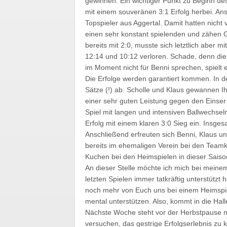
gewinnen. Ein wichtiger Punkt zu Beginn de
mit einem souveränen 3:1 Erfolg herbei. An
Topspieler aus Aggertal. Damit hatten nicht 
einen sehr konstant spielenden und zähen Ge
bereits mit 2:0, musste sich letztlich aber 
12:14 und 10:12 verloren. Schade, denn die
im Moment nicht für Benni sprechen, spielt e
Die Erfolge werden garantiert kommen. In 
Sätze (!) ab. Scholle und Klaus gewannen I
einer sehr guten Leistung gegen den Einser 
Spiel mit langen und intensiven Ballwechseln
Erfolg mit einem klaren 3:0 Sieg ein. Insge
Anschließend erfreuten sich Benni, Klaus 
bereits im ehemaligen Verein bei den Team
Kuchen bei den Heimspielen in dieser Saiso
An dieser Stelle möchte ich mich bei meine
letzten Spielen immer tatkräftig unterstützt
noch mehr von Euch uns bei einem Heimspie
mental unterstützen. Also, kommt in die Hall
Nächste Woche steht vor der Herbstpause no
versuchen, das gestrige Erfolgserlebnis zu 