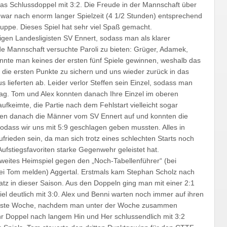
 Schlussdoppel mit 3:2. Die Freude in der Mannschaft über
n, war nach enorm langer Spielzeit (4 1/2 Stunden) entsprechend
Truppe. Dieses Spiel hat sehr viel Spaß gemacht.
rigen Landesligisten SV Ennert, sodass man als klarer
nde Mannschaft versuchte Paroli zu bieten: Grüger, Adamek,
onnte man keines der ersten fünf Spiele gewinnen, weshalb das
, die ersten Punkte zu sichern und uns wieder zurück in das
 lieferten ab. Leider verlor Steffen sein Einzel, sodass man
lag. Tom und Alex konnten danach Ihre Einzel im oberen
keimte, die Partie nach dem Fehlstart vielleicht sogar
hten danach die Männer vom SV Ennert auf und konnten die
 sodass wir uns mit 5:9 geschlagen geben mussten. Alles in
frieden sein, da man sich trotz eines schlechten Starts noch
ufstiegsfavoriten starke Gegenwehr geleistet hat.
zweites Heimspiel gegen den „Noch-Tabellenführer“ (bei
ei Tom melden) Aggertal. Erstmals kam Stephan Scholz nach
 in dieser Saison. Aus den Doppeln ging man mit einer 2:1
 deutlich mit 3:0. Alex und Benni warten noch immer auf ihren
ächste Woche, nachdem man unter der Woche zusammen
Ihr Doppel nach langem Hin und Her schlussendlich mit 3:2