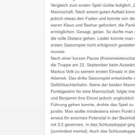
Vergleich zum ersten Spiel rückte lediglich
Mannschaft. Nach einem guten Auftakt konn
jedoch etwas den Faden und konnte von den 
waren Klaus und Bashar gefordert, die Part
ermöglichen. Gesagt, getan. So durfte man e
die volle Distanz gehen. Leider konnte man
ersten Saisonspiel nicht erfolgreich gestalt
musste.
Nach einer kurzen Pause (Kreismeisterschaf
die Truppe am 21. September beim Auswärts
Markus Volk zu seinem ersten Einsatz in die
Adamek. Das dritte Saisonspiel entwickelte
Gefühlsachterbahn. Keine der beiden Manns
Punktgewinn für eine Mannschaft, folgte me
und Benjamin ihre Einzel jedoch unglücklich
Führung gehen konnte, drohte das Spiel zu 
positiv. Man wollte mindestens einen Punkt 
erneut Ihr enormes Potenzial in der Bezirks
mit 3:2 gewinnen. In das Schlussdoppel gi
(zumindest mental). Auch das Schlussdoppe