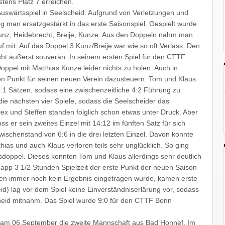
stens Platz 7 erreichen.
Auswärtsspiel in Seelscheid. Aufgrund von Verletzungen und
 man ersatzgestärkt in das erste Saisonspiel. Gespielt wurde
Kunz, Heidebrecht, Breije, Kunze. Aus den Doppeln nahm man
f mit. Auf das Doppel 3 Kunz/Breije war wie so oft Verlass. Den
ht äußerst souverän. In seinem ersten Spiel für den CTTF
ppel mit Matthias Kunze leider nichts zu holen. Auch in
en Punkt für seinen neuen Verein dazusteuern. Tom und Klaus
3:1 Sätzen, sodass eine zwischenzeitliche 4:2 Führung zu
ie nächsten vier Spiele, sodass die Seelscheider das
ex und Steffen standen folglich schon etwas unter Druck. Aber
s er sein zweites Einzel mit 14:12 im fünften Satz für sich
ischenstand von 6:6 in die drei letzten Einzel. Davon konnte
ias und auch Klaus verloren teils sehr unglücklich. So ging
doppel. Dieses konnten Tom und Klaus allerdings sehr deutlich
napp 3 1/2 Stunden Spielzeit der erste Punkt der neuen Saison
den immer noch kein Ergebnis eingetragen wurde, kamen erste
eid) lag vor dem Spiel keine Einverständniserlärung vor, sodass
heid mitnahm. Das Spiel wurde 9:0 für den CTTF Bonn
 am 06.September die zweite Mannschaft aus Bad Honnef. Im