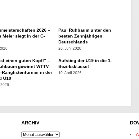
smeisterschaften 2026 –
Paul Ruhbaum unter den
 Meier siegt in der C-
besten Zehnjährigen
e
Deutschlands
 2026
20. Juni 2026
st einen guten Kopf!“ –
Aufstieg der U19 in die 1.
Ruhbaum gewinnt WTTV-
Bezirksklasse!
-Ranglistenturnier in der
10. April 2026
d U10
l 2026
ARCHIV
DO
Archiv
A