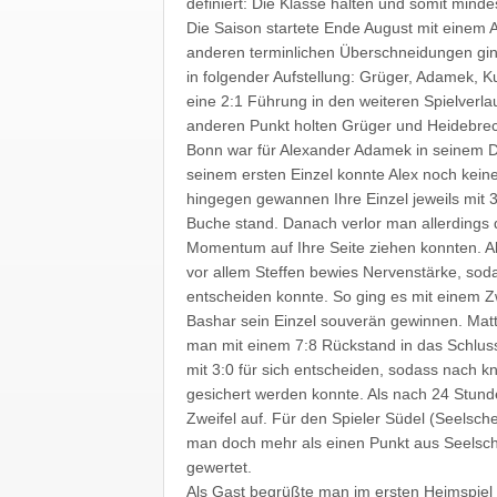
definiert: Die Klasse halten und somit minde
Die Saison startete Ende August mit einem 
anderen terminlichen Überschneidungen ging
in folgender Aufstellung: Grüger, Adamek, 
eine 2:1 Führung in den weiteren Spielverlau
anderen Punkt holten Grüger und Heidebrec
Bonn war für Alexander Adamek in seinem Do
seinem ersten Einzel konnte Alex noch kein
hingegen gewannen Ihre Einzel jeweils mit 
Buche stand. Danach verlor man allerdings d
Momentum auf Ihre Seite ziehen konnten. Al
vor allem Steffen bewies Nervenstärke, sodas
entscheiden konnte. So ging es mit einem Zw
Bashar sein Einzel souverän gewinnen. Matth
man mit einem 7:8 Rückstand in das Schluss
mit 3:0 für sich entscheiden, sodass nach k
gesichert werden konnte. Als nach 24 Stun
Zweifel auf. Für den Spieler Südel (Seelsch
man doch mehr als einen Punkt aus Seelsc
gewertet.
Als Gast begrüßte man im ersten Heimspiel