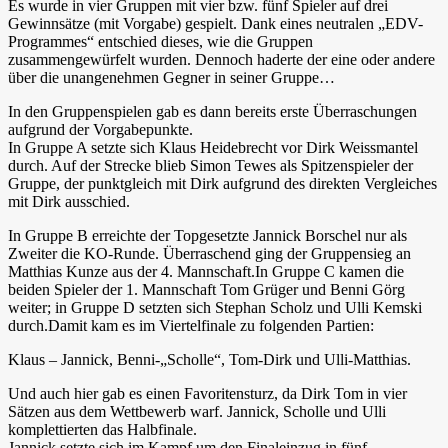
Es wurde in vier Gruppen mit vier bzw. fünf Spieler auf drei
Gewinnsätze (mit Vorgabe) gespielt. Dank eines neutralen „EDV-
Programmes“ entschied dieses, wie die Gruppen
zusammengewürfelt wurden. Dennoch haderte der eine oder andere
über die unangenehmen Gegner in seiner Gruppe…
In den Gruppenspielen gab es dann bereits erste Überraschungen
aufgrund der Vorgabepunkte.
In Gruppe A setzte sich Klaus Heidebrecht vor Dirk Weissmantel
durch. Auf der Strecke blieb Simon Tewes als Spitzenspieler der
Gruppe, der punktgleich mit Dirk aufgrund des direkten Vergleiches
mit Dirk ausschied.
In Gruppe B erreichte der Topgesetzte Jannick Borschel nur als
Zweiter die KO-Runde. Überraschend ging der Gruppensieg an
Matthias Kunze aus der 4. Mannschaft.
In Gruppe C kamen die
beiden Spieler der 1. Mannschaft Tom Grüger und Benni Görg
weiter; in Gruppe D setzten sich Stephan Scholz und Ulli Kemski
durch.
Damit kam es im Viertelfinale zu folgenden Partien:
Klaus – Jannick, Benni-„Scholle“, Tom-Dirk und Ulli-Matthias.
Und auch hier gab es einen Favoritensturz, da Dirk Tom in vier
Sätzen aus dem Wettbewerb warf. Jannick, Scholle und Ulli
komplettierten das Halbfinale.
Jannick setzte sich im Kampf um den Finaleinzug in fünf