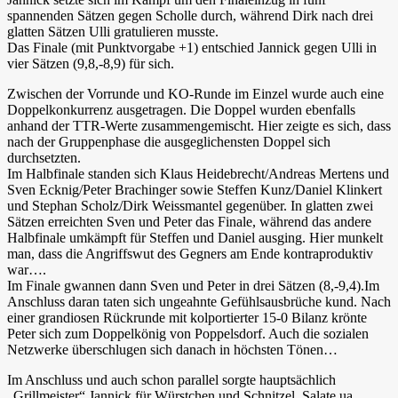
spannenden Sätzen gegen Scholle durch, während Dirk nach drei
glatten Sätzen Ulli gratulieren musste.
Das Finale (mit Punktvorgabe +1) entschied Jannick gegen Ulli in
vier Sätzen (9,8,-8,9) für sich.
Zwischen der Vorrunde und KO-Runde im Einzel wurde auch eine
Doppelkonkurrenz ausgetragen. Die Doppel wurden ebenfalls
anhand der TTR-Werte zusammengemischt. Hier zeigte es sich, dass
nach der Gruppenphase die ausgeglichensten Doppel sich
durchsetzten.
Im Halbfinale standen sich Klaus Heidebrecht/Andreas Mertens und
Sven Ecknig/Peter Brachinger sowie Steffen Kunz/Daniel Klinkert
und Stephan Scholz/Dirk Weissmantel gegenüber. In glatten zwei
Sätzen erreichten Sven und Peter das Finale, während das andere
Halbfinale umkämpft für Steffen und Daniel ausging. Hier munkelt
man, dass die Angriffswut des Gegners am Ende kontraproduktiv
war….
Im Finale gwannen dann Sven und Peter in drei Sätzen (8,-9,4).
Im
Anschluss daran taten sich ungeahnte Gefühlsausbrüche kund. Nach
einer grandiosen Rückrunde mit kolportierter 15-0 Bilanz krönte
Peter sich zum Doppelkönig von Poppelsdorf. Auch die sozialen
Netzwerke überschlugen sich danach in höchsten Tönen…
Im Anschluss und auch schon parallel sorgte hauptsächlich
„Grillmeister“ Jannick für Würstchen und Schnitzel. Salate ua