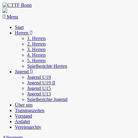
Menu
Start
Herren
1. Herren
2. Herren
3. Herren
4. Herren
5. Herren
Spielberichte Herren
Jugend
Jugend U19
Jugend U19 II
Jugend U15
Jugend U13
Spielberichte Jugend
Über uns
Trainingszeiten
Vorstand
Anfahrt
Vereinsarchiv
Allgemein