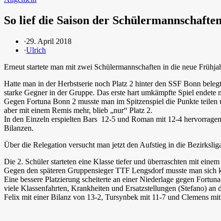
So lief die Saison der Schülermannschaften
·
29. April 2018
·
Ulrich
Erneut startete man mit zwei Schülermannschaften in die neue Frühjah
Hatte man in der Herbstserie noch Platz 2 hinter den SSF Bonn bele
starke Gegner in der Gruppe. Das erste hart umkämpfte Spiel endete m
Gegen Fortuna Bonn 2 musste man im Spitzenspiel die Punkte teilen 
aber mit einem Remis mehr, blieb „nur“ Platz 2.
In den Einzeln erspielten Bars 12-5 und Roman mit 12-4 hervorragen
Bilanzen.
Über die Relegation versucht man jetzt den Aufstieg in die Bezirksliga
Die 2. Schüler starteten eine Klasse tiefer und überraschten mit ein
Gegen den späteren Gruppensieger TTF Lengsdorf musste man sich kn
Eine bessere Platzierung scheiterte an einer Niederlage gegen Fortuna
viele Klassenfahrten, Krankheiten und Ersatzstellungen (Stefano) an 
Felix mit einer Bilanz von 13-2, Tursynbek mit 11-7 und Clemens mit