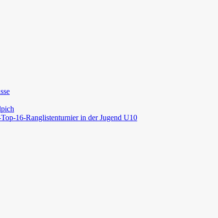
asse
lpich
op-16-Ranglistenturnier in der Jugend U10