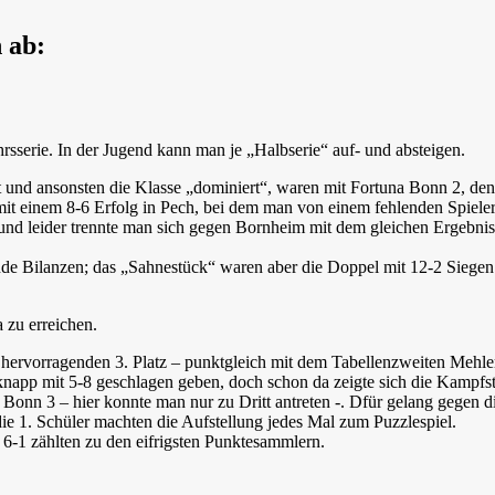
 ab:
rsserie. In der Jugend kann man je „Halbserie“ auf- und absteigen.
gt und ansonsten die Klasse „dominiert“, waren mit Fortuna Bonn 2, d
it einem 8-6 Erfolg in Pech, bei dem man von einem fehlenden Spieler 
und leider trennte man sich gegen Bornheim mit dem gleichen Ergebnis.
de Bilanzen; das „Sahnestück“ waren aber die Doppel mit 12-2 Siegen
 zu erreichen.
em hervorragenden 3. Platz – punktgleich mit dem Tabellenzweiten Mehl
app mit 5-8 geschlagen geben, doch schon da zeigte sich die Kampfst
 Bonn 3 – hier konnte man nur zu Dritt antreten -. Dfür gelang gegen d
die 1. Schüler machten die Aufstellung jedes Mal zum Puzzlespiel.
 6-1 zählten zu den eifrigsten Punktesammlern.