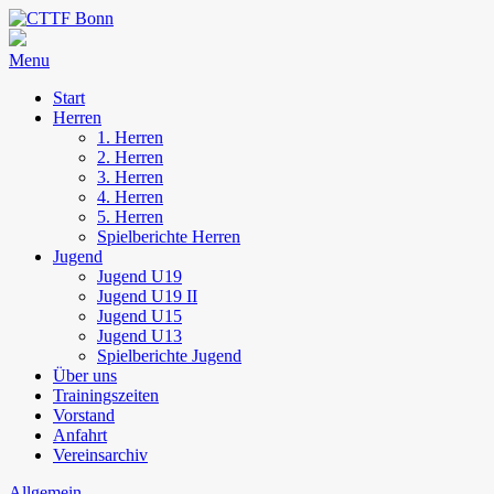
Menu
Start
Herren
1. Herren
2. Herren
3. Herren
4. Herren
5. Herren
Spielberichte Herren
Jugend
Jugend U19
Jugend U19 II
Jugend U15
Jugend U13
Spielberichte Jugend
Über uns
Trainingszeiten
Vorstand
Anfahrt
Vereinsarchiv
Allgemein