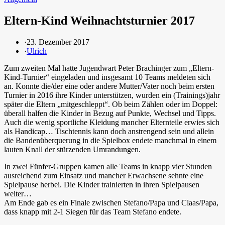
Eltern-Kind Weihnachtsturnier 2017
·
23. Dezember 2017
·
Ulrich
Zum zweiten Mal hatte Jugendwart Peter Brachinger zum „Eltern-
Kind-Turnier“ eingeladen und insgesamt 10 Teams meldeten sich
an. Konnte die/der eine oder andere Mutter/Vater noch beim ersten
Turnier in 2016 ihre Kinder unterstützen, wurden ein (Trainings)jahr
später die Eltern „mitgeschleppt“. Ob beim Zählen oder im Doppel:
überall halfen die Kinder in Bezug auf Punkte, Wechsel und Tipps.
Auch die wenig sportliche Kleidung mancher Elternteile erwies sich
als Handicap… Tischtennis kann doch anstrengend sein und allein
die Bandenüberquerung in die Spielbox endete manchmal in einem
lauten Knall der stürzenden Umrandungen.
In zwei Fünfer-Gruppen kamen alle Teams in knapp vier Stunden
ausreichend zum Einsatz und mancher Erwachsene sehnte eine
Spielpause herbei. Die Kinder trainierten in ihren Spielpausen
weiter…
Am Ende gab es ein Finale zwischen Stefano/Papa und Claas/Papa,
dass knapp mit 2-1 Siegen für das Team Stefano endete.