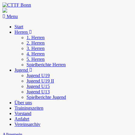
Menu
Start
Herren
1. Herren
2. Herren
3. Herren
4. Herren
5. Herren
Spielberichte Herren
Jugend
Jugend U19
Jugend U19 II
Jugend U15
Jugend U13
Spielberichte Jugend
Über uns
Trainingszeiten
Vorstand
Anfahrt
Vereinsarchiv
Allgemein