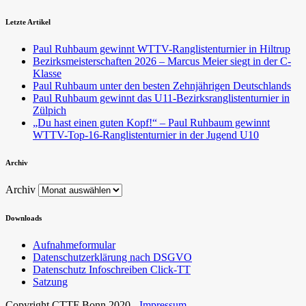
Letzte Artikel
Paul Ruhbaum gewinnt WTTV-Ranglistenturnier in Hiltrup
Bezirksmeisterschaften 2026 – Marcus Meier siegt in der C-
Klasse
Paul Ruhbaum unter den besten Zehnjährigen Deutschlands
Paul Ruhbaum gewinnt das U11-Bezirksranglistenturnier in
Zülpich
„Du hast einen guten Kopf!“ – Paul Ruhbaum gewinnt
WTTV-Top-16-Ranglistenturnier in der Jugend U10
Archiv
Archiv
Downloads
Aufnahmeformular
Datenschutzerklärung nach DSGVO
Datenschutz Infoschreiben Click-TT
Satzung
Copyright CTTF Bonn 2020 -
Impressum