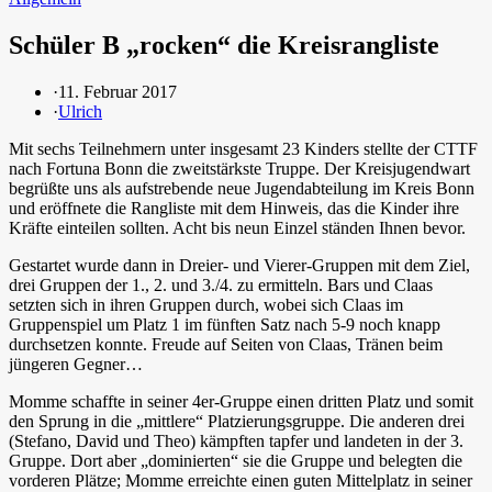
Schüler B „rocken“ die Kreisrangliste
·
11. Februar 2017
·
Ulrich
Mit sechs Teilnehmern unter insgesamt 23 Kinders stellte der CTTF
nach Fortuna Bonn die zweitstärkste Truppe. Der Kreisjugendwart
begrüßte uns als aufstrebende neue Jugendabteilung im Kreis Bonn
und eröffnete die Rangliste mit dem Hinweis, das die Kinder ihre
Kräfte einteilen sollten. Acht bis neun Einzel ständen Ihnen bevor.
Gestartet wurde dann in Dreier- und Vierer-Gruppen mit dem Ziel,
drei Gruppen der 1., 2. und 3./4. zu ermitteln. Bars und Claas
setzten sich in ihren Gruppen durch, wobei sich Claas im
Gruppenspiel um Platz 1 im fünften Satz nach 5-9 noch knapp
durchsetzen konnte. Freude auf Seiten von Claas, Tränen beim
jüngeren Gegner…
Momme schaffte in seiner 4er-Gruppe einen dritten Platz und somit
den Sprung in die „mittlere“ Platzierungsgruppe. Die anderen drei
(Stefano, David und Theo) kämpften tapfer und landeten in der 3.
Gruppe. Dort aber „dominierten“ sie die Gruppe und belegten die
vorderen Plätze; Momme erreichte einen guten Mittelplatz in seiner