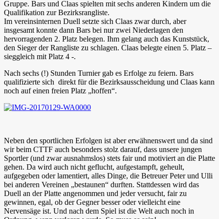
Gruppe. Bars und Claas spielten mit sechs anderen Kindern um die
Qualifikation zur Bezirksrangliste.
Im vereinsinternen Duell setzte sich Claas zwar durch, aber
insgesamt konnte dann Bars bei nur zwei Niederlagen den
hervorragenden 2. Platz belegen. Ihm gelang auch das Kunststück,
den Sieger der Rangliste zu schlagen. Claas belegte einen 5. Platz –
sieggleich mit Platz 4 -.
Nach sechs (!) Stunden Turnier gab es Erfolge zu feiern. Bars
qualifizierte sich direkt für die Bezirksausscheidung und Claas kann
noch auf einen freien Platz „hoffen“.
Neben den sportlichen Erfolgen ist aber erwähnenswert und da sind
wir beim CTTF auch besonders stolz darauf, dass unsere jungen
Sportler (und zwar ausnahmslos) stets fair und motiviert an die Platte
gehen. Da wird auch nicht geflucht, aufgestampft, geheult,
aufgegeben oder lamentiert, alles Dinge, die Betreuer Peter und Ulli
bei anderen Vereinen „bestaunen“ durften. Stattdessen wird das
Duell an der Platte angenommen und jeder versucht, fair zu
gewinnen, egal, ob der Gegner besser oder vielleicht eine
Nervensäge ist. Und nach dem Spiel ist die Welt auch noch in