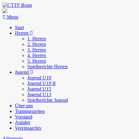
Menu
Start
Herren
1. Herren
2. Herren
3. Herren
4. Herren
5. Herren
Spielberichte Herren
Jugend
Jugend U19
Jugend U19 II
Jugend U15
Jugend U13
Spielberichte Jugend
Über uns
Trainingszeiten
Vorstand
Anfahrt
Vereinsarchiv
Allgemein