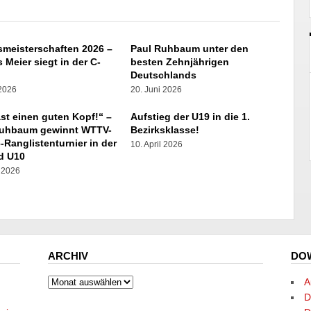
smeisterschaften 2026 –
Paul Ruhbaum unter den
 Meier siegt in der C-
besten Zehnjährigen
e
Deutschlands
 2026
20. Juni 2026
st einen guten Kopf!“ –
Aufstieg der U19 in die 1.
Ruhbaum gewinnt WTTV-
Bezirksklasse!
-Ranglistenturnier in der
10. April 2026
d U10
l 2026
ARCHIV
DO
Archiv
A
D