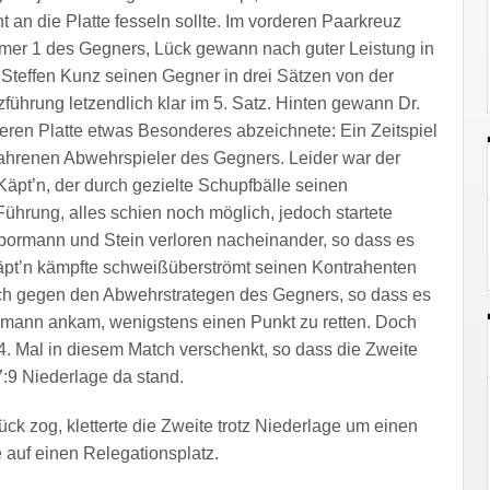
t an die Platte fesseln sollte. Im vorderen Paarkreuz
mer 1 des Gegners, Lück gewann nach guter Leistung in
 Steffen Kunz seinen Gegner in drei Sätzen von der
zführung letzendlich klar im 5. Satz. Hinten gewann Dr.
eren Platte etwas Besonderes abzeichnete: Ein Zeitspiel
fahrenen Abwehrspieler des Gegners. Leider war der
 Käpt’n, der durch gezielte Schupfbälle seinen
Führung, alles schien noch möglich, jedoch startete
Spormann und Stein verloren nacheinander, so dass es
äpt’n kämpfte schweißüberströmt seinen Kontrahenten
doch gegen den Abwehrstrategen des Gegners, so dass es
rmann ankam, wenigstens einen Punkt zu retten. Doch
. Mal in diesem Match verschenkt, so dass die Zweite
:9 Niederlage da stand.
ck zog, kletterte die Zweite trotz Niederlage um einen
e auf einen Relegationsplatz.