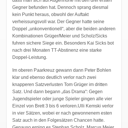
dass man sich auf Augenhöhe mit den drei ersten
Gegner befunden hat. Dennoch sprang diesmal
kein Punkt heraus, obwohl der Auftakt
verheissungsvoll war. Der Gegner hatte seine
Doppel „unkonventionell“, aber die beiden anderen
Kombinationen Grüger/Meier und Scholz/Sicks
fuhren sichere Siege ein. Besonders Kai Sicks bot
nach drei Monaten TT-Abstinenz eine starke
Doppel-Leistung.
Im oberen Paarkreuz gewann dann Peter Bohlen
klar und ebenso deutlich verlor nach zwei
knapperen Satzverlusten Tom Grüger im dritten
Satz. Und dann begann „das Drama“: Gegen
Jugendspieler oder junge Spieler gingen alle vier
Einzel von Brett 3 bis 6 verloren.Ulli Kemski verlor
in vier Sätzen, wobei er nach gewonnenem esten
Satz auch in den Folgesätzen Chancen hatte.
Genauso erging es Stephan Scholz, Marcus Meier