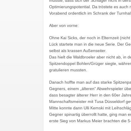
musste, dass sich der Schläger nicht in de
Optimierungspotential. Da tröstete es auch
Vorabend ordentlich im Schrank der Turnhal
Aber von vorne:
Ohne Kai Sicks, der noch in Elternzeit (nicht
Lück startete man in die neue Serie. Der Geg
selbst als krassen Außenseiter.
Das hielt die Waldbroeler aber nicht ab, in
Spitzendoppel Bohlen/Grüger siegte, währen
gratulieren mussten.
Danach hoffte man auf das starke Spitzenpa
Gegners, einem „älteren“ Abwehrspieler über
dass besagter älterer Herr in den 60er Ja
Mannschaftsmeister mit Tusa Düsseldorf ge
Mitte konnte dann Ulli Kemski mit Leihschl
Gegner spinartig überrollt hatte, ging man 
erste Sieg von Markus Meier brachten die 5