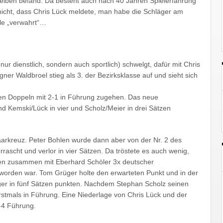
rselben befand. Da besteht auch nach 40 Jahren Spielerfahrung
 nicht, dass Chris Lück meldete, man habe die Schläger am
le „verwahrt“…
 nur dienstlich, sondern auch sportlich) schwelgt, dafür mit Chris
ner Waldbroel stieg als 3. der Bezirksklasse auf und sieht sich
 den Doppeln mit 2-1 in Führung zugehen. Das neue
d Kemski/Lück in vier und Scholz/Meier in drei Sätzen
arkreuz. Peter Bohlen wurde dann aber von der Nr. 2 des
rascht und verlor in vier Sätzen. Da tröstete es auch wenig,
hren zusammen mit Eberhard Schöler 3x deutscher
worden war. Tom Grüger holte den erwarteten Punkt und in der
äger in fünf Sätzen punkten. Nachdem Stephan Scholz seinen
erstmals in Führung. Eine Niederlage von Chris Lück und der
-4 Führung.