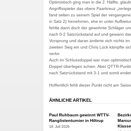
Optimistisch ging man in die 2. Hälfte, gl
Angriffsspieler das obere Paarkreuz „zerleg
fand selten zu seinem Spiel der vergangen
in Satz 2) hinnehmen, ehe er unter Aufbietun
fehlte dann doch der gewohnte Schläger und 
nach 0-2 Satzrückstand auf und gewann dann
Vorsprung und daran änderte sich nichts im
zweiten Sieg ein und Chris Lück kämpfte sich
verlor.
Auch im Schlussdoppel war man optimistisc
Doppel überlegen schien. Aber QTTR-Punkte 
nach Satzrückstand mit 3-1 und somit endet
Hoffentlich fehlt dieser Punkt nicht am Sais
ÄHNLICHE ARTIKEL
Paul Ruhbaum gewinnt WTTV-
Bezirk
Ranglistenturnier in Hiltrup
Marcus
Klass
18. Juli 2026