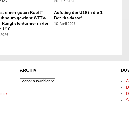
 2026
20. Juni 2026
st einen guten Kopf!“ –
Aufstieg der U19 in die 1.
Ruhbaum gewinnt WTTV-
Bezirksklasse!
-Ranglistenturnier in der
10. April 2026
d U10
l 2026
ARCHIV
DO
Archiv
A
D
eier
D
S