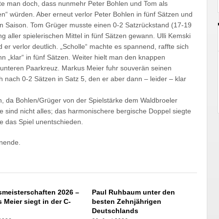
aubte man doch, dass nunmehr Peter Bohlen und Tom als
en“ würden. Aber erneut verlor Peter Bohlen in fünf Sätzen und
en Saison. Tom Grüger musste einen 0-2 Satzrückstand (17-19
g aller spielerischen Mittel in fünf Sätzen gewann. Ulli Kemski
er verlor deutlich. „Scholle“ machte es spannend, raffte sich
 „klar“ in fünf Sätzen. Weiter hielt man den knappen
 unteren Paarkreuz. Markus Meier fuhr souverän seinen
 nach 0-2 Sätzen in Satz 5, den er aber dann – leider – klar
h, da Bohlen/Grüger von der Spielstärke dem Waldbroeler
sind nicht alles; das harmonischere bergische Doppel siegte
e das Spiel unentschieden.
onende.
smeisterschaften 2026 –
Paul Ruhbaum unter den
 Meier siegt in der C-
besten Zehnjährigen
e
Deutschlands