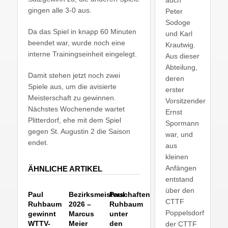
auch
gingen alle 3-0 aus.
Peter
Sodoge
Da das Spiel in knapp 60 Minuten
und Karl
beendet war, wurde noch eine
Krautwig.
interne Trainingseinheit eingelegt.
Aus dieser
Abteilung,
Damit stehen jetzt noch zwei
deren
Spiele aus, um die avisierte
erster
Meisterschaft zu gewinnen.
Vorsitzender
Nächstes Wochenende wartet
Ernst
Plitterdorf, ehe mit dem Spiel
Spormann
gegen St. Augustin 2 die Saison
war, und
endet.
aus
kleinen
Anfängen
ÄHNLICHE ARTIKEL
entstand
über den
Paul
Bezirksmeisterschaften
Paul
CTTF
Ruhbaum
2026 –
Ruhbaum
Poppelsdorf
gewinnt
Marcus
unter
WTTV-
Meier
den
der CTTF