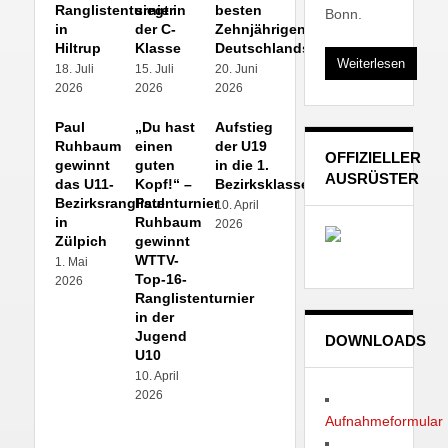
Ranglistenturnier
siegt in
besten
Bonn.
in
der C-
Zehnjährigen
Hiltrup
Klasse
Deutschlands
Weiterlesen
18. Juli
15. Juli
20. Juni
2026
2026
2026
Paul
„Du hast
Aufstieg
Ruhbaum
einen
der U19
OFFIZIELLER
gewinnt
guten
in die 1.
AUSRÜSTER
das U11-
Kopf!“ –
Bezirksklasse!
Bezirksranglistenturnier
Paul
10. April
in
Ruhbaum
2026
Zülpich
gewinnt
WTTV-
1. Mai
Top-16-
2026
Ranglistenturnier
in der
Jugend
DOWNLOADS
U10
10. April
2026
Aufnahmeformular