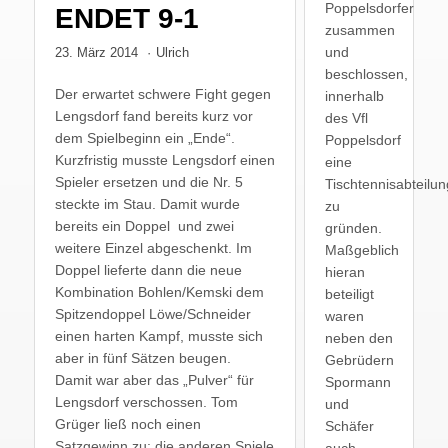
Poppelsdorfer
ENDET 9-1
zusammen
und
23. März 2014
·
Ulrich
beschlossen,
Der erwartet schwere Fight gegen
innerhalb
Lengsdorf fand bereits kurz vor
des Vfl
dem Spielbeginn ein „Ende“.
Poppelsdorf
Kurzfristig musste Lengsdorf einen
eine
Spieler ersetzen und die Nr. 5
Tischtennisabteilun
steckte im Stau. Damit wurde
zu
bereits ein Doppel und zwei
gründen.
weitere Einzel abgeschenkt. Im
Maßgeblich
Doppel lieferte dann die neue
hieran
Kombination Bohlen/Kemski dem
beteiligt
Spitzendoppel Löwe/Schneider
waren
einen harten Kampf, musste sich
neben den
aber in fünf Sätzen beugen.
Gebrüdern
Damit war aber das „Pulver“ für
Spormann
Lengsdorf verschossen. Tom
und
Grüger ließ noch einen
Schäfer
Satzgewinn zu; die anderen Spiele