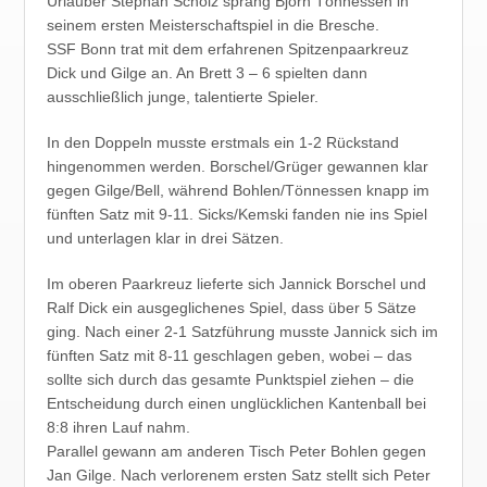
Urlauber Stephan Scholz sprang Björn Tönnessen in
seinem ersten Meisterschaftspiel in die Bresche.
SSF Bonn trat mit dem erfahrenen Spitzenpaarkreuz
Dick und Gilge an. An Brett 3 – 6 spielten dann
ausschließlich junge, talentierte Spieler.
In den Doppeln musste erstmals ein 1-2 Rückstand
hingenommen werden. Borschel/Grüger gewannen klar
gegen Gilge/Bell, während Bohlen/Tönnessen knapp im
fünften Satz mit 9-11. Sicks/Kemski fanden nie ins Spiel
und unterlagen klar in drei Sätzen.
Im oberen Paarkreuz lieferte sich Jannick Borschel und
Ralf Dick ein ausgeglichenes Spiel, dass über 5 Sätze
ging. Nach einer 2-1 Satzführung musste Jannick sich im
fünften Satz mit 8-11 geschlagen geben, wobei – das
sollte sich durch das gesamte Punktspiel ziehen – die
Entscheidung durch einen unglücklichen Kantenball bei
8:8 ihren Lauf nahm.
Parallel gewann am anderen Tisch Peter Bohlen gegen
Jan Gilge. Nach verlorenem ersten Satz stellt sich Peter