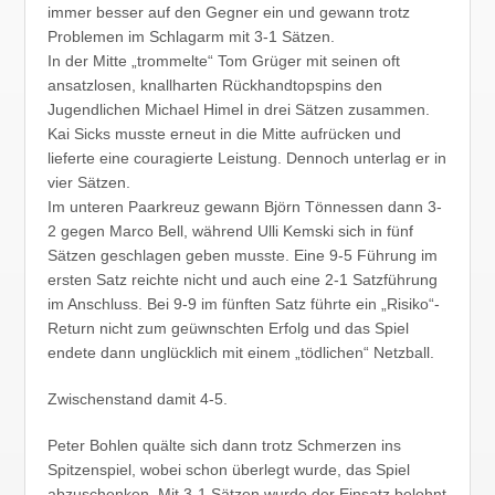
immer besser auf den Gegner ein und gewann trotz
Problemen im Schlagarm mit 3-1 Sätzen.
In der Mitte „trommelte“ Tom Grüger mit seinen oft
ansatzlosen, knallharten Rückhandtopspins den
Jugendlichen Michael Himel in drei Sätzen zusammen.
Kai Sicks musste erneut in die Mitte aufrücken und
lieferte eine couragierte Leistung. Dennoch unterlag er in
vier Sätzen.
Im unteren Paarkreuz gewann Björn Tönnessen dann 3-
2 gegen Marco Bell, während Ulli Kemski sich in fünf
Sätzen geschlagen geben musste. Eine 9-5 Führung im
ersten Satz reichte nicht und auch eine 2-1 Satzführung
im Anschluss. Bei 9-9 im fünften Satz führte ein „Risiko“-
Return nicht zum geüwnschten Erfolg und das Spiel
endete dann unglücklich mit einem „tödlichen“ Netzball.
Zwischenstand damit 4-5.
Peter Bohlen quälte sich dann trotz Schmerzen ins
Spitzenspiel, wobei schon überlegt wurde, das Spiel
abzuschenken. Mit 3-1 Sätzen wurde der Einsatz belohnt