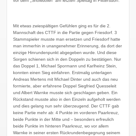
vor dem „Showdown“ am letzten Spieltag in Plittersdorf.
Mit etwas zwiespältigen Gefühlen ging es für die 2.
Mannschaft des CTTF in die Partie gegen Friesdorf. 3
Stammspieler musste man ersetzen und Friesdorf hatte
man immerhin in unangenehmer Erinnerung, da dort der
einzige Hinrundenpunkt abgegeben wurde. Und diese
Sorgen schienen sich in den Doppeln zu bestätigen. Nur
das Doppel 1, Michael Spormann und Karlheinz Stein,
konnten einen Sieg einfahren. Erstmalig unterlagen
Andreas Mertens mit Michael Dinter und auch das neu
formierte, aber erfahrene Doppel Siegfried Quesseleit
und Albert Warnke musste sich geschlagen geben. Ein
Rückstand musste also in den Einzeln aufgeholt werden
und dies gelang nun sehr überzeugend. Der CTTF gab
keine Partie mehr ab: 4 Punkte im vorderen Paarkreuz,
beide Punkte in der Mitte und – besonders erfreulich
beide Punkte im hinteren Paarkreuz, wo vor allem
Warnke in seiner ersten Rückrundenbegegnung seinem